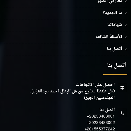
معارض الصور
ما الجديد؟
شهاداتنا
الأسئلة الشائعة
أتصل بنا
أتصل بنا
احصل على الاتجاهات
9ش طنطا متفرع من ش البطل احمد عبدالعزيز ,
المهندسين الجيزة
أتصل بنا
+20233463001
+20233483002
+201555377242